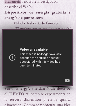
Haramein
, notable investigador,
describe el Vacío:
Dispositivos de energía gratuita y
energía de punto cero
Nikola Tesla citado famoso
"Si quieres encontrar los secretos del
universo, piensa en términos de
energía, frecuencia y vibración"
Este videoclip es de la película Thrive,
que analiza la realidad de la energía
libre, el flujo de energía toroidal y los
dispositivos de energía de punto cero:
¿Cómo estamos experimentando
Zero Point Energy?
Este video es un extracto del DVD de
Sheldan Nidle "Zero Point: An Endless
Sea of ​​Energy". Sheldan Nidle describe
el TIEMPO tal como se experimenta en
la tercera dimensión y en la quinta
dimensión. Compare y obtenga una idea