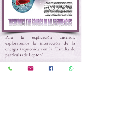
Para la explicación anterior,
exploraremos la interacción de la
energía taquiónica con la "Familia de
partículas de Lepton".
La primera partícula elemental de la
familia Lepton es un pión. El pión
existe por debajo de la velocidad de la
luz y tiene una órbita consistente y
matemáticamente computable.
Llamamos a esta órbita un "Campo de
Energía Organizadora Sutil" o SOEF
para abreviar. Los SOEF existen justo
por debajo de la velocidad de la luz y