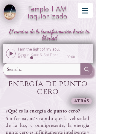
Templo I AM
taquionizado
El camino de la transformación hacia tu
libertad
I am the light of my soul
Sirgun Kaur & Sat Darshan Singh
00:00
00:00
energía de punto
cero
atrás
¿Qué es la energía de punto cero?
Sin forma, más rápido que la velocidad
de la luz, y omnipresente, la energía
punto cero es infinitamente inteligente y