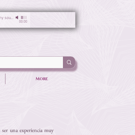
I am the light of my soul
-
Sirgun Kaur & Sat Darshan Singh
00:00
More
e ser una experiencia muy