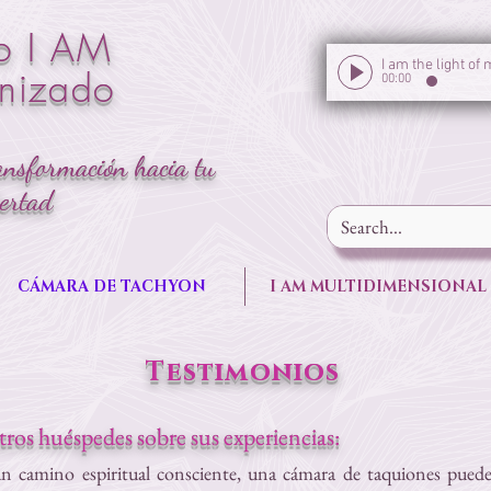
o I AM
onizado
00:00
ansformación hacia tu
bertad
CÁMARA DE TACHYON
I AM MULTIDIMENSIONAL
Testimonios
os huéspedes sobre sus experiencias:
un camino espiritual consciente, una cámara de taquiones pued