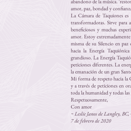
abandono de la música. 'resto
amor, paz, bondad y confianza 
La Cámara de Taquiones es un
transformadoras. Sirve para 
beneficiosos y muchas exper
amor. Estoy extremadamente 
misma de su Silencio en paz 
hacia la Energía Taquiónica
grandioso. La Energía Taquión
peticiones diferentes. La ene
la emanación de un gran Santo
Mi forma de respeto hacia la 
y a través de peticiones en o
toda la humanidad y todas las
Respetuosamente,
Con amor
~ Leslie Janos de Langley, BC
7 de febrero de 2020