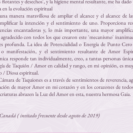
s flotantes y desechos', y la higiene mental resultante, me ha da
en la evolución espiritual
a manera maravillosa de ampliar el alcance y el alcance de las 
amplificar la intención y el sentimiento de uno. Proporciona r
iencias encantadoras y, lo más importante, una mayor amplific
agradecido con todos los que crearon este 'mecanismo' inanima
es profunda. La idea de Potencialidad o Energía de Punto Cero 
 o manifestación, y el sentimiento resultante de Amor Espir
ica responde tan individualmente, creo, a tantas personas única
rgía de Taquión / Amor en calidad y rango, en mi opinión, es muy 
 / Diosa espiritual.
Cámara de Taquiones es a través de sentimientos de reverencia, a
ración de mayor Amor en mi corazón y en los corazones de todos 
 criaturas abrazen la Luz del Amor en esta, nuestra hermosa Gaia.
, Canadá (
invitado frecuente desde agosto de 2019)