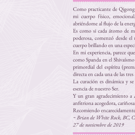
Como practicante de Qigong 
mi cuerpo físico, emociona
abriéndome al flujo de la energ
Es como si cada átomo de mi 
poderosa, comenzó desde el n
cuerpo brillando en una especi
En mi experiencia, parece que
como Spanda en el Shivaísmo d
primordial del espíritu (pre
directa en cada una de las tre
La curación es dinámica y se 
esencia de nuestro Ser.
Y un gran agradecimiento a A
anfitriona acogedora, cariñosa
Recomiendo encarecidamente la
~ Brian de White Rock, BC, Can
27 de noviembre de 2019