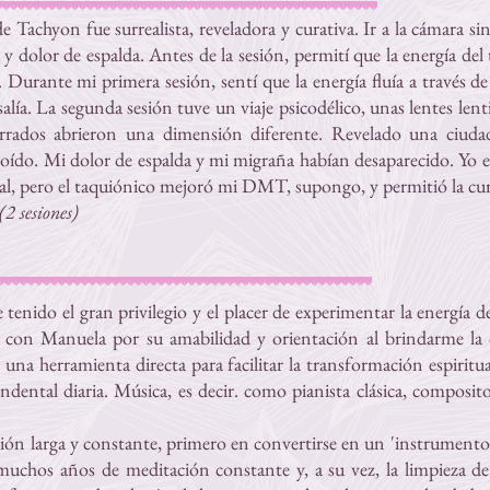
e Tachyon fue surrealista, reveladora y curativa. Ir a la cámara s
 dolor de espalda. Antes de la sesión, permití que la energía del
Durante mi primera sesión, sentí que la energía fluía a través d
lía. La segunda sesión tuve un viaje psicodélico, unas lentes lent
rrados abrieron una dimensión diferente. Revelado una ciud
oído. Mi dolor de espalda y mi migraña habían desaparecido. Yo er
tual, pero el taquiónico mejoró mi DMT, supongo, y permitió la cu
2 sesiones)
 tenido el gran privilegio y el placer de experimentar la energí
con Manuela por su amabilidad y orientación al brindarme la
 una herramienta directa para facilitar la transformación espirit
ndental diaria. Música, es decir. como pianista clásica, composito
ión larga y constante, primero en convertirse en un 'instrumento'
muchos años de meditación constante y, a su vez, la limpieza de 