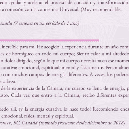
Puede ayudar y acelerar el proceso de curación y transformación
tra conexión con la conciencia Universal. ¡Muy recomendable!
nadá (7 sesiones en un período de 1 año)
 increíble para mí. He acogido la experiencia durante un año com
s de hormigueo en todo mi cuerpo; Siento calor a mi alrededor
un dolor dirigido, según lo que mi cuerpo necesitaba en ese mome
a curativa; emocional, espiritual, mental y físicamente. Personal
o con muchos campos de energía diferentes. A veces, los poderes
 cabeza.
 de la experiencia de la Cámara, mi cuerpo se llena de energía,
sto. Cada vez que entro a la Cámara, recibo diferentes exper
edo allí, ¡y la energía curativa lo hace todo! Recomiendo enc
emocional, física, mental y espiritual.
ouver, BC, Canadá (invitado frecuente desde diciembre de 2018)