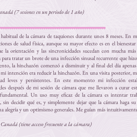
nadá (7 sesiones en un período de 1 año)
habitual de la cámara de taquiones durante unos 8 meses. En mi 
iciones de salud física, aunque su mayor efecto es en el bienest
e la orientación y las sincronicidades sucedan con mucha más f
 para tratar un brote de una infección sinusal recurrente que hiz
ento, la hinchazón comenzó a disminuir y al final del día apena
 mi intención era reducir la hinchazón. En una visita posterior, m
ud leves y persistentes. En este momento mi infección est
des después de mi sesión de cámara que me llevaron a curar esta
 fundamental. Un uso muy eficaz de la cámara es intentar trab
 sin decidir qué es, y simplemente dejar que la cámara haga su 
una alegría y un optimismo generales. Me guían más intuitivamente
Canadá (tiene acceso frecuente a la cámara)