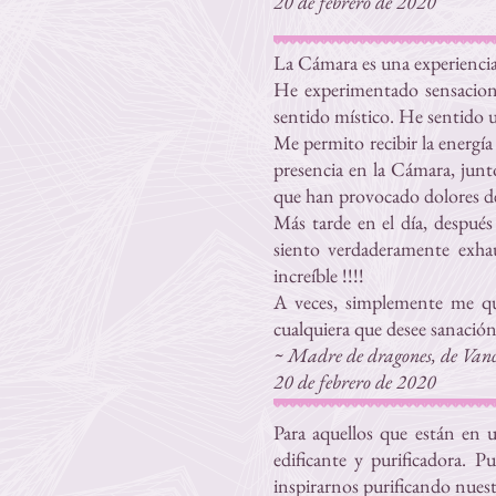
20 de febrero de 2020
La Cámara es una experiencia
He experimentado sensacione
sentido místico. He sentido 
Me permito recibir la energí
presencia en la Cámara, junt
que han provocado dolores de
Más tarde en el día, después
siento verdaderamente exhau
increíble !!!!
A veces, simplemente me qu
cualquiera que desee sanación 
~ Madre de dragones, de Vanc
20 de febrero de 2020
Para aquellos que están en 
edificante y purificadora. 
inspirarnos purificando nues