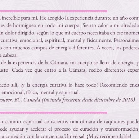
 increíble para mí. He acogido la experiencia durante un año com
s de hormigueo en todo mi cuerpo; Siento calor a mi alrededor
un dolor dirigido, según lo que mi cuerpo necesitaba en ese mome
a curativa; emocional, espiritual, mental y físicamente. Personal
o con muchos campos de energía diferentes. A veces, los poderes
 cabeza.
 de la experiencia de la Cámara, mi cuerpo se llena de energía,
sto. Cada vez que entro a la Cámara, recibo diferentes exper
edo allí, ¡y la energía curativa lo hace todo! Recomiendo enc
emocional, física, mental y espiritual.
ouver, BC, Canadá (invitado frecuente desde diciembre de 2018)
un camino espiritual consciente, una cámara de taquiones pued
Puede ayudar y acelerar el proceso de curación y transformación
tra conexión con la conciencia Universal. ¡Muy recomendable!