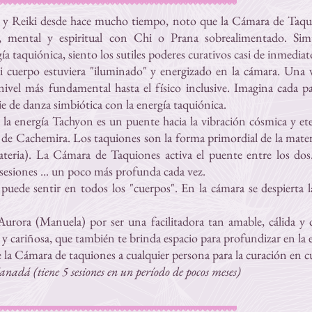
y Reiki desde hace mucho tiempo, noto que la Cámara de Taqu
l, mental y espiritual con Chi o Prana sobrealimentado. Si
ía taquiónica, siento los sutiles poderes curativos casi de inmediat
cuerpo estuviera "iluminado" y energizado en la cámara. Una v
ivel más fundamental hasta el físico inclusive. Imagina cada p
e de danza simbiótica con la energía taquiónica.
 la energía Tachyon es un puente hacia la vibración cósmica y ete
e Cachemira. Los taquiones son la forma primordial de la materi
materia). La Cámara de Taquiones activa el puente entre los dos
s sesiones ... un poco más profunda cada vez.
puede sentir en todos los "cuerpos". En la cámara se despierta la
urora (Manuela) por ser una facilitadora tan amable, cálida y 
 y cariñosa, que también te brinda espacio para profundizar en la 
 Cámara de taquiones a cualquier persona para la curación en cu
adá (tiene 5 sesiones en un período de pocos meses)