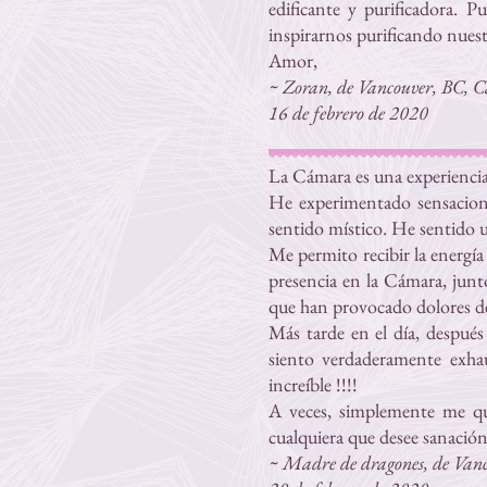
edificante y purificadora. 
inspirarnos purificando nues
Amor,
~ Zoran, de Vancouver, BC, Ca
16 de febrero de 2020
La Cámara es una experiencia
He experimentado sensacione
sentido místico. He sentido 
Me permito recibir la energí
presencia en la Cámara, junt
que han provocado dolores de
Más tarde en el día, después
siento verdaderamente exhau
increíble !!!!
A veces, simplemente me qu
cualquiera que desee sanación 
~ Madre de dragones, de Vanc