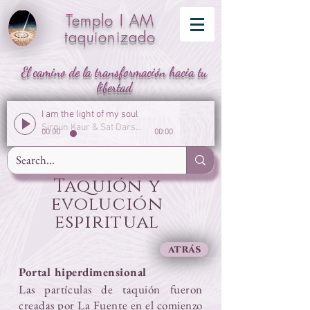
Templo I AM
taquionizado
El camino de la transformación hacia tu
libertad
I am the light of my soul
Sirgun Kaur & Sat Darshan Singh
00:00
00:00
Taquión y
evolución
espiritual
atrás
Portal hiperdimensional
Las partículas de taquión fueron
creadas por La Fuente en el comienzo