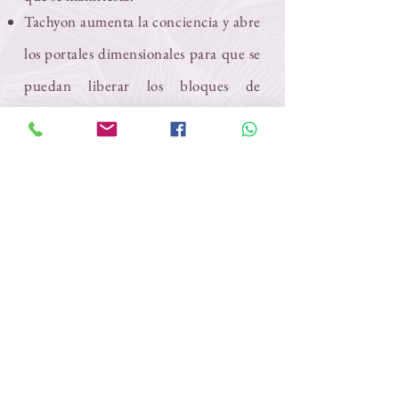
Tachyon aumenta la conciencia y abre
los portales dimensionales para que se
puedan liberar los bloques de
memoria.
El taquión acelera rápidamente el
desarrollo espiritual y abre canales
espirituales.
Tachyon restaura y alinea los sistemas
de chakras a un saludable punto cero.
Tachyon ayuda a limpiar los campos
emocionales, mentales y espirituales
de su pasado, presente y futuro.