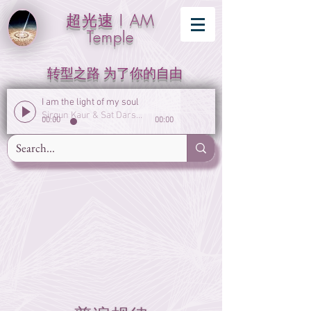
超光速 I AM
Temple
转型之路 为了你的自由
I am the light of my soul
Sirgun Kaur & Sat Darshan Singh
00:00
00:00