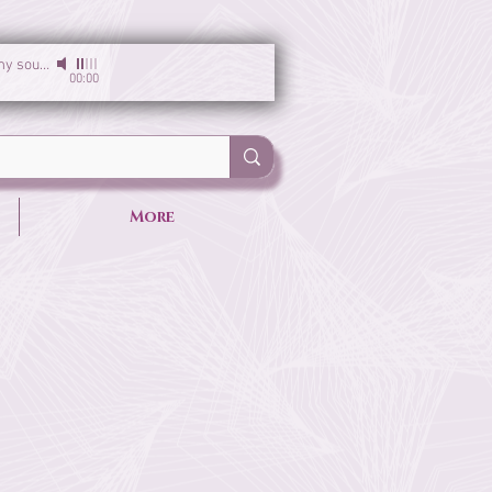
I am the light of my soul
-
Sirgun Kaur & Sat Darshan Singh
00:00
More