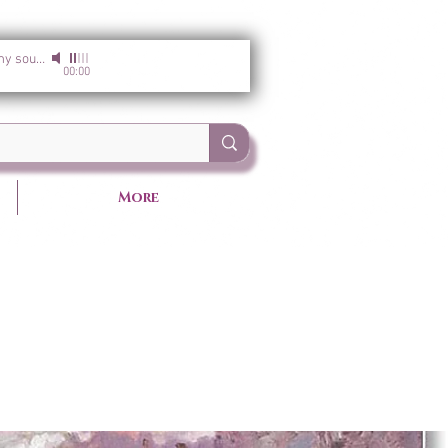
I am the light of my soul
-
Sirgun Kaur & Sat Darshan Singh
00:00
More