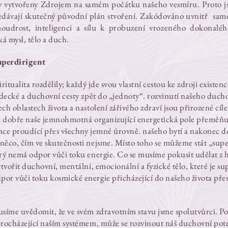
ly vytvořeny Zdrojem na samém počátku našeho vesmíru. Proto 
dávají skutečný původní plán stvoření. Zakódováno uvnitř
sam
oudrost, inteligenci a sílu k probuzení vrozeného dokonaléh
ská mysl, tělo a duch.
uperdirigent
​
ritualita rozdělily; každý jde svou vlastní cestou ke zdroji existen
ědecké a duchovní cesty zpět do „jednoty“. rozvinutí našeho duch
h oblastech života a nastolení zářivého zdraví jsou přirozené cíle
ak dobře naše jemnohmotná organizující energetická pole přeměň
nce proudící přes všechny jemné úrovně. našeho bytí a nakonec do
ěco, čím ve skutečnosti nejsme. Místo toho se můžeme stát „super
erý nemá odpor vůči toku energie. Co se musíme pokusit udělat z 
ytvořit duchovní, mentální, emocionální a fyzické tělo, které je s
or vůči toku kosmické energie přicházející do našeho života pře
usíme uvědomit, že ve svém zdravotním stavu jsme spolutvůrci. 
procházející naším systémem, může se rozvinout náš duchovní pot