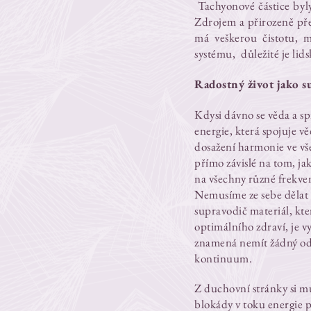
Tachyonové částice by
​
Zdrojem a přirozeně pře
má veškerou čistotu, m
systému,
důležité je lid
Radostný život jako s
Kdysi dávno se věda a spi
energie, která spojuje v
dosažení harmonie ve všec
přímo závislé na tom, j
na všechny různé frekve
Nemusíme ze sebe dělat n
supravodič materiál, kt
optimálního zdraví, je v
znamená nemít žádný odp
kontinuum.
Z duchovní stránky si m
blokády v toku energie 