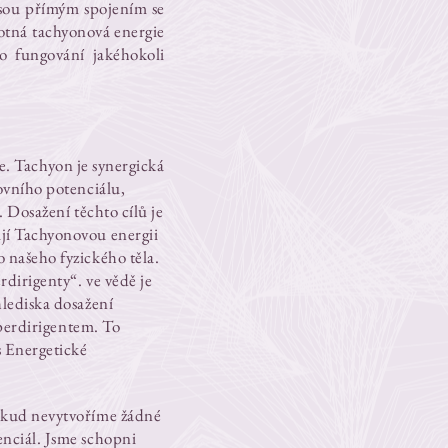
jsou přímým spojením se
otná tachyonová energie
o fungování jakéhokoli
ce. Tachyon je synergická
ovního potenciálu,
. Dosažení těchto cílů je
ují Tachyonovou energii
 našeho fyzického těla.
dirigenty“. ve vědě je
hlediska dosažení
uperdirigentem. To
s Energetické
Pokud nevytvoříme žádné
enciál. Jsme schopni