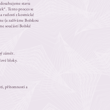
ti dosahujeme stavu
ek“. Tento proces se
na radosti z kosmické
áme (a zažíváme Božskou
sme součástí Božské
ný záměr.
ťové bloky.
i, přítomnosti a