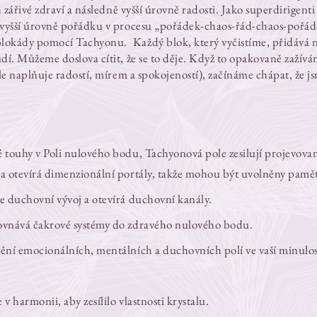
h zářivé zdraví a následně vyšší úrovně radosti. Jako superdirigen
jvyšší úrovně pořádku v procesu „pořádek-chaos-řád-chaos-pořád
 blokády pomocí Tachyonu.
Každý blok, který vyčistíme, přidává 
dí. Můžeme doslova cítit, že se to děje. Když to opakovaně zažív
ále naplňuje radostí, mírem a spokojeností), začínáme chápat, že j
é touhy v Poli nulového bodu, Tachyonová pole zesilují projevova
a otevírá dimenzionální portály, takže mohou být uvolněny pamě
e duchovní vývoj a otevírá duchovní kanály.
ovnává čakrové systémy do zdravého nulového bodu.
ění emocionálních, mentálních a duchovních polí ve vaší minulost
 harmonii, aby zesílilo vlastnosti krystalu.