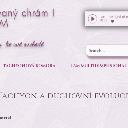
vaný chrám I
AM
00:00
y ke své svobodě
TACHYONOVÁ KOMORA
I AM MULTIDIMENSIONAL
Tachyon a duchovní evoluc
ortál