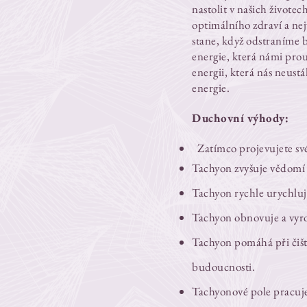
nastolit v našich životec
optimálního zdraví a ne
stane, když odstraníme
energie, která námi prou
energii, která nás neust
energie.
Duchovní výhody:
Zatímco projevujete sv
Tachyon zvyšuje vědomí 
Tachyon rychle urychluj
Tachyon obnovuje a vyr
Tachyon pomáhá při čišt
budoucnosti.
Tachyonové pole pracuje v