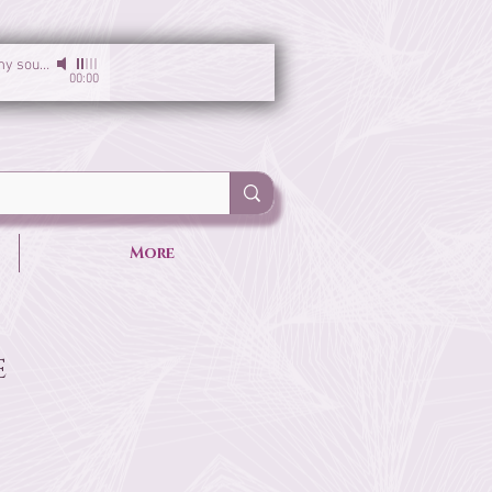
I am the light of my soul
-
Sirgun Kaur & Sat Darshan Singh
00:00
More
e